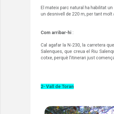
El mateix parc natural ha habilitat un
un desnivell de
220 m
, per tant molt
Com arribar-hi
:
Cal agafar la N-230, la carretera que
Salenques, que creua el Riu Salen
cotxe, perquè l’itinerari just començ
2- Vall de Toran