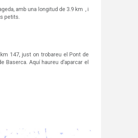
fageda, amb una longitud de
3.9 km
, i
s petits.
el km 147, just on trobareu el Pont de
 Baserca. Aquí haureu d’aparcar el