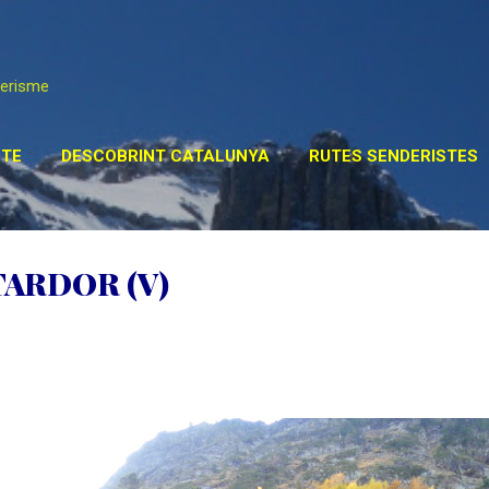
Salta al contingut principal
derisme
TE
DESCOBRINT CATALUNYA
RUTES SENDERISTES
STA DEL MÓN
POSTS ESPECIALS
MÉS…
ENLLAÇ
TARDOR (V)