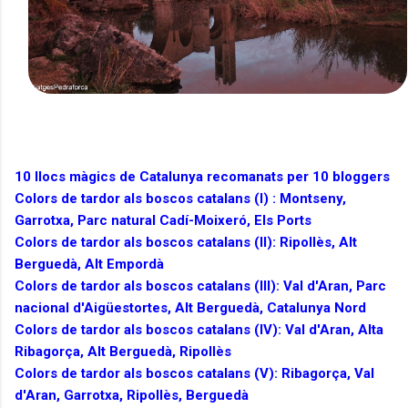
10 llocs màgics de Catalunya recomanats per 10 bloggers
Colors de tardor als boscos catalans (I) : Montseny,
Garrotxa, Parc natural Cadí-Moixeró, Els Ports
Colors de tardor als boscos catalans (II): Ripollès, Alt
Berguedà, Alt Empordà
Colors de tardor als boscos catalans (III): Val d'Aran, Parc
nacional d'Aigüestortes, Alt Berguedà, Catalunya Nord
Colors de tardor als boscos catalans (IV): Val d'Aran, Alta
Ribagorça, Alt Berguedà, Ripollès
Colors de tardor als boscos catalans (V): Ribagorça, Val
d'Aran, Garrotxa, Ripollès, Berguedà