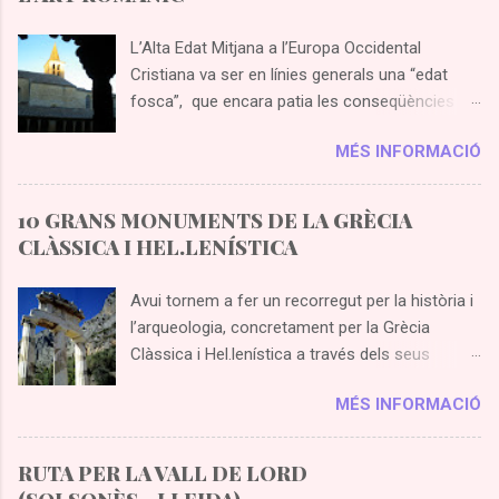
L’Alta Edat Mitjana a l’Europa Occidental
Cristiana va ser en línies generals una “edat
fosca”, que encara patia les conseqüències
de la caiguda de l’Imperi Romà d’Occident.
MÉS INFORMACIÓ
Simplificant molt es pot concloure que el rígid
sistema feudal regia el món medieval en tots
els àmbits: polític, social, econòmic, cultural i
10 GRANS MONUMENTS DE LA GRÈCIA
religiós. En aquest context del feudalisme, a
CLÀSSICA I HEL.LENÍSTICA
partir de finals de S X sorgeix l’art romànic,
fortament lligat amb la religió cristiana i en un
Avui tornem a fer un recorregut per la història i
àmbit bàsicament rural. Fins a finals de S XII el
l’arqueologia, concretament per la Grècia
romànic és l’art que domina l’Europa Occidental
Clàssica i Hel.lenística a través dels seus
cristiana, però cal tenir present que s’arriba a
monuments. Tots coneixem les grans
estendre fins a països més orientals com
MÉS INFORMACIÓ
aportacions de la Grècia Clàssica en la història
Polònia i Hongria, i també a països
de la humanitat en camps com la democràcia,
septentrionals com Dinamarca i Suècia.
la filosofia, la medicina, però i en l’arquitectura?
RUTA PER LA VALL DE LORD
Sintetitzar en unes poques línies l’origen,
Possiblement ha transcendit molt més la fama