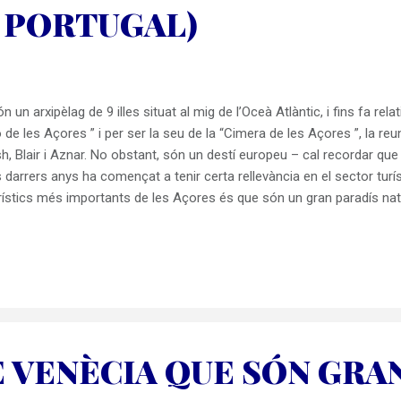
, PORTUGAL)
n un arxipèlag de 9 illes situat al mig de l’Oceà Atlàntic, i fins fa
 de les Açores ” i per ser la seu de la “Cimera de les Açores ”, la reu
h, Blair i Aznar. No obstant, són un destí europeu – cal recordar que l
darrers anys ha començat a tenir certa rellevància en el sector turíst
rístics més importants de les Açores és que són un gran paradís natura
a una personalitat i un encant especials a aquest arxipèlag. Igualment c
aria molt entre illes, essent més abundant a les illes occidentals de 
que el paisatge de les Illes Aç...
E VENÈCIA QUE SÓN GRA