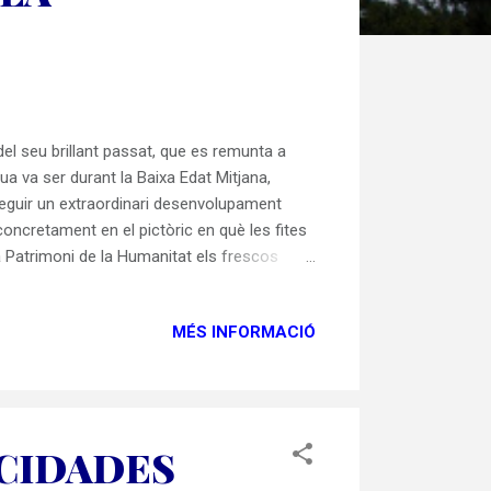
del seu brillant passat, que es remunta a
a va ser durant la Baixa Edat Mitjana,
nseguir un extraordinari desenvolupament
 concretament en el pictòric en què les fites
a Patrimoni de la Humanitat els frescos
 Pàdua del segle XIV ”. Amb aquestes
Patrimoni de la Humanitat l’any 2021: “ Els
MÉS INFORMACIÓ
 CIDADES