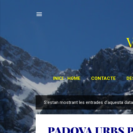
INICI - HOME
CONTACTE
DE
S'estan mostrant les entrades d'aquesta data
E
n
t
PADOVA URBS P
r