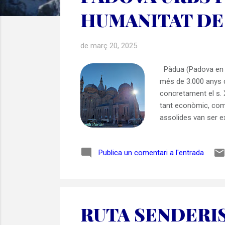
a
HUMANITAT DE 
d
e
s
de març 20, 2025
Pàdua (Padova en it
més de 3.000 anys d
concretament el s. 
tant econòmic, com c
assolides van ser e
allotjats a 8 conju
paraules justificav
Publica un comentari a l'entrada
cicles de frescos de 
RUTA SENDERIS