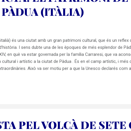
PÀDUA (ITÀLIA)
alià) és una ciutat amb un gran patrimoni cultural, que és un reflex 
’història. I sens dubte una de les èpoques de més esplendor de Pàdu
XIV, en què va estar governada per la família Carraresi, que va aco
ultural i artístic a la ciutat de Pàdua . És en el camp artístic, i més
xtraordinàries. Això va ser motiu per a que la Unesco declarés com 
nts d’edificis de Pàdua amb la denominació de “ Cicles de frescos de
a la Unesco la declaració d’aquests cicles de frescos de Pàdua com a 
Pàdu a il·lustren l'important intercanvi d'idees...
TA PEL VOLCÀ DE SETE