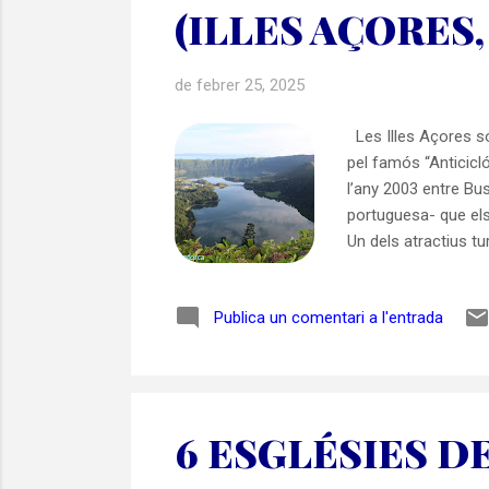
(ILLES AÇORES
de febrer 25, 2025
Les Illes Açores só
pel famós “Anticicló
l’any 2003 entre Bus
portuguesa- que els 
Un dels atractius tu
volcànic, i això don
Açores , tot i que v
Publica un comentari a l'entrada
dels grans causants 
6 ESGLÉSIES D