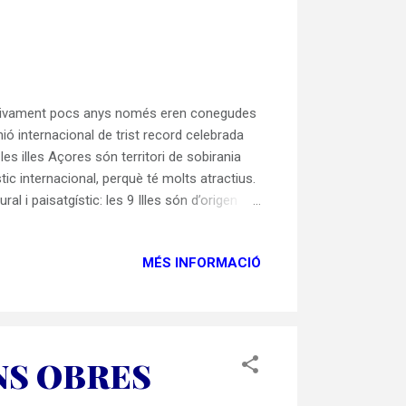
 relativament pocs anys només eren conegudes
nió internacional de trist record celebrada
es illes Açores són territori de sobirania
ic internacional, perquè té molts atractius.
l i paisatgístic: les 9 Illes són d’origen
al destacar l’alta pluviositat de les Illes
les Açores . Aquest clima tan humit és un
MÉS INFORMACIÓ
NS OBRES