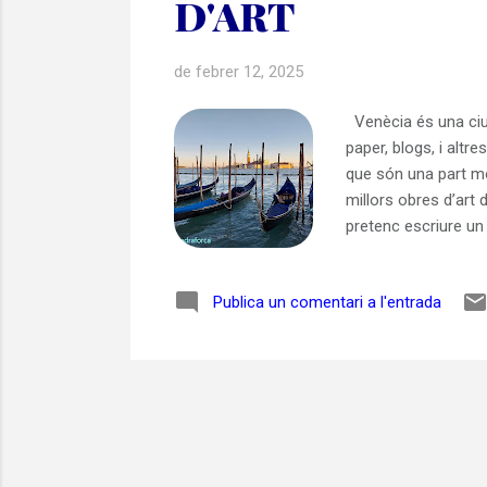
D'ART
de febrer 12, 2025
Venècia és una ciut
paper, blogs, i altr
que són una part mol
millors obres d’art 
pretenc escriure un
Venècia que em van 
conegudíssimes, pe
Publica un comentari a l'entrada
de recomanar-vos-l