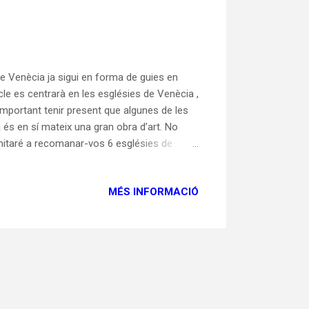
de Venècia ja sigui en forma de guies en
icle es centrarà en les esglésies de Venècia ,
 important tenir present que algunes de les
ia és en sí mateix una gran obra d’art. No
imitaré a recomanar-vos 6 esglésies de
s de les esglésies del present llistat són
per aquest motiu he considerat que havia
MÉS INFORMACIÓ