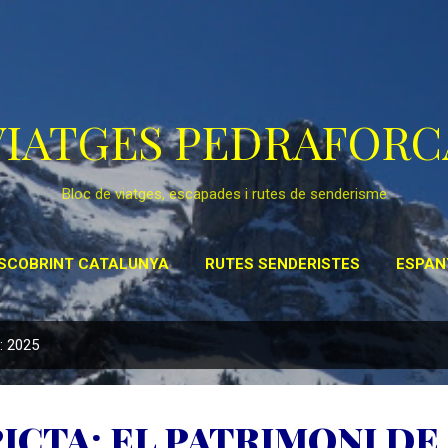
Salta al contingut principal
VIATGES PEDRAFORC
Bloc de viatges, escapades i rutes de senderisme
SCOBRINT CATALUNYA
RUTES SENDERISTES
ESPAN
POSTS ESPECIALS
MÉS…
ENLLAÇOS
: 2025
ICTA: EL PATRIMONI DE