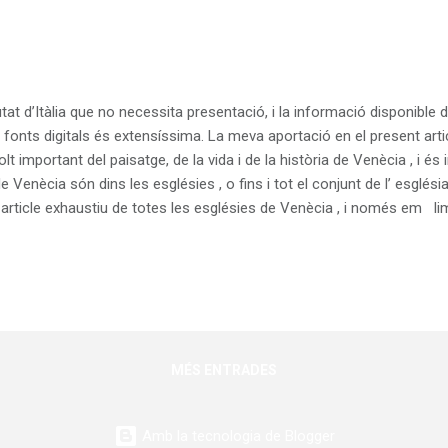
at d’Itàlia que no necessita presentació, i la informació disponible 
es fonts digitals és extensíssima. La meva aportació en el present art
t important del paisatge, de la vida i de la història de Venècia , i és
de Venècia són dins les esglésies , o fins i tot el conjunt de l’ esglés
 article exhaustiu de totes les esglésies de Venècia , i només em l
agradar molt i que considero que són de visita imprescindible. Algune
rò altres són més desconegudes, que em van semblar grans joies, i 
es. Bé, som-hi doncs amb aquestes 6 esglési...
MÉS ENTRADES
Amb la tecnologia de Blogger