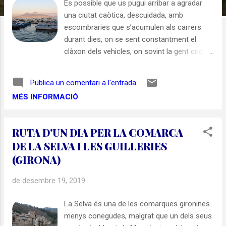
s
És possible que us pugui arribar a agradar
una ciutat caòtica, descuidada, amb
escombraries que s’acumulen als carrers
durant dies, on se sent constantment el
clàxon dels vehicles, on sovint la gent crida
més que parla...? Doncs a Nàpols sí és
possible, i no és fàcil trobar explicació de
Publica un comentari a l'entrada
perquè em va agradar tant. Aquest
MÉS INFORMACIÓ
magnetisme que exerceix Nàpols ja va
atraure fa més de 2.500 anys els grecs, que
procedents de la propera colònia de Cumas,
RUTA D'UN DIA PER LA COMARCA
van fundar una nova ciutat, Neapolis. Així
DE LA SELVA I LES GUILLERIES
doncs Nàpols té més de 25 segles d’història,
(GIRONA)
i a mi sempre m’han agradat les ciutats com
Nàpols, que són testimonis de tants segles
de desembre 19, 2019
d’història i d’haver vist passar diverses
cultures. Això va ser un dels motius pels
La Selva és una de les comarques gironines
quals la Unesco decidís declarar Patrimoni
menys conegudes, malgrat que un dels seus
de la Humanitat el Centre Històric de Nàpols