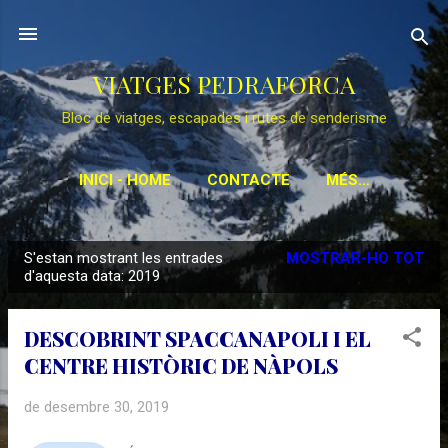
Salta al contingut principal
VIATGES PEDRAFORCA
Bloc de viatges, escapades i rutes de senderisme
INICI - HOME
CONTACTE
MÉS…
S'estan mostrant les entrades
MOSTRAR-HO TOT
E
d'aquesta data: 2019
n
t
DESCOBRINT SPACCANAPOLI I EL
r
CENTRE HISTÒRIC DE NÀPOLS
a
d
de desembre 30, 2019
e