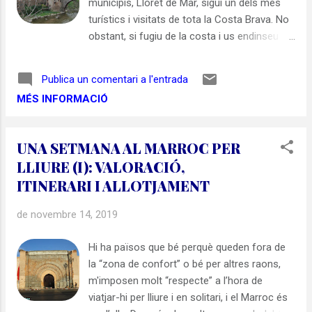
municipis, Lloret de Mar, sigui un dels més
l’any 1995. En aquest sentit, un dels
turístics i visitats de tota la Costa Brava. No
documents de la Unesco que acompanyen
obstant, si fugiu de la costa i us endinseu
aquesta inscripció de Nàpols com a
per l’interior de la comarca de la Selva , no
Patrimoni Mundial afirma que « Nàpols és
haureu de patir, perquè tindreu la tranquil·litat
una de les ciutats més a...
Publica un comentari a l'entrada
ben assegurada i podreu gaudir d’una gran
MÉS INFORMACIÓ
diversitat de paisatges: des de la plana de la
Selva, banyada per la Tordera i els seus
afluents, fins les zones més muntanyoses i
UNA SETMANA AL MARROC PER
boscoses de les Guilleries , el Montseny i el
LLIURE (I): VALORACIÓ,
Collsacabra. En aquesta variada ruta que us
ITINERARI I ALLOTJAMENT
he preparat per l’interior de la comarca de la
Selva i les Guilleries podreu passejar per 3
de novembre 14, 2019
poblacions -una dels quals és Conjunt
Històric-, visitareu un espectacular castell
Hi ha països que bé perquè queden fora de
medieval, i finalment gaudireu de les vistes
la “zona de confort” o bé per altres raons,
privilegiades de les Guilleries i del
m'imposen molt “respecte” a l’hora de
Collsacabra des d’un antic priorat medieval.
viatjar-hi per lliure i en solitari, i el Marroc és
Mapa de la ruta per la comarca de la Selva i