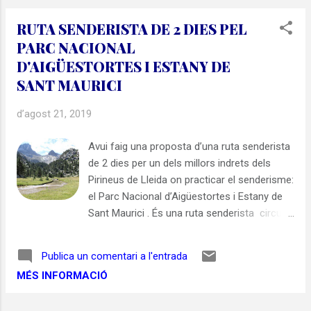
fins 4 fantàstics boscos caducifolis
distribuïts per Catalunya i la Catalunya Nord.
RUTA SENDERISTA DE 2 DIES PEL
Malauradament he de reconèixer que una
PARC NACIONAL
part important del territori (Lleida, Tarragona
D'AIGÜESTORTES I ESTANY DE
i Terres de l'Ebre) no està representada.
SANT MAURICI
Espero esmenar-ho en propers lliuraments.
Som-hi amb aquestes 4 propostes de colors
d’agost 21, 2019
de tardor! Mapa interactiu amb la localització
dels 4 boscos caducifolis 1 – BUFADORS DE
Avui faig una proposta d’una ruta senderista
BEVÍ Els Bufadors de Beví estan ubicats a la
de 2 dies per un dels millors indrets dels
Serra de Bufadors, una petita cadena
Pirineus de Lleida on practicar el senderisme:
muntanyosa que s’estén al límit nord-
el Parc Nacional d’Aigüestortes i Estany de
oriental de la província de Barcelona, si bé
Sant Maurici . És una ruta senderista circular
una petita part d’aquest...
de 2 dies que vaig poder fer durant l’agost de
2019, que pot considerar-se de dificultat
Publica un comentari a l'entrada
mitjana més pel desnivell a superar que no
MÉS INFORMACIÓ
pas per les dificultats tècniques, sempre que
la realitzeu durant l’estiu, quan la neu ja ha