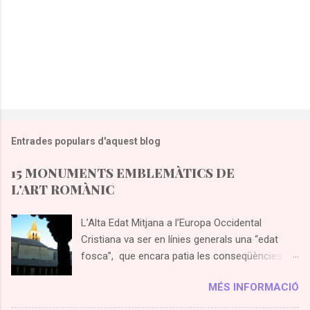
Entrades populars d'aquest blog
15 MONUMENTS EMBLEMÀTICS DE
L'ART ROMÀNIC
L’Alta Edat Mitjana a l’Europa Occidental
Cristiana va ser en línies generals una “edat
fosca”, que encara patia les conseqüències
de la caiguda de l’Imperi Romà d’Occident.
MÉS INFORMACIÓ
Simplificant molt es pot concloure que el rígid
sistema feudal regia el món medieval en tots