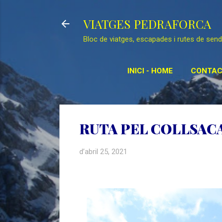
VIATGES PEDRAFORCA
Bloc de viatges, escapades i rutes de sen
INICI - HOME
CONTAC
RE
RUTA PEL COLLSACA
d’abril 25, 2021