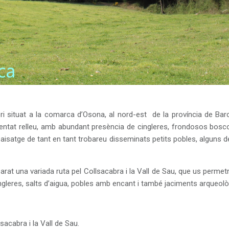
tori situat a la comarca d’Osona, al nord-est de la província de Bar
dentat relleu, amb abundant presència de cingleres, frondosos boscos
paisatge de tant en tant trobareu disseminats petits pobles, alguns d
arat una variada ruta pel Collsacabra i la Vall de Sau, que us permetr
ingleres, salts d’aigua, pobles amb encant i també jaciments arqueolò
acabra i la Vall de Sau.