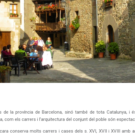
e la província de Barcelona, sinó també de tota Catalunya, i és q
a, com els carrers i l’arquitectura del conjunt del poble són espectac
ara conserva molts carrers i cases dels s. XVI, XVII i XVIII amb a