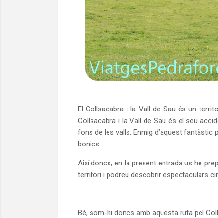
El Collsacabra i la Vall de Sau és un terri
Collsacabra i la Vall de Sau és el seu acci
fons de les valls. Enmig d’aquest fantàstic 
bonics.
Així doncs, en la present entrada us he prep
territori i podreu descobrir espectaculars c
Bé, som-hi doncs amb aquesta ruta pel Colls