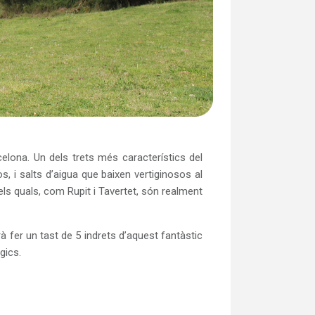
celona. Un dels trets més característics del
, i salts d’aigua que baixen vertiginosos al
els quals, com Rupit i Tavertet, són realment
à fer un tast de 5 indrets d’aquest fantàstic
gics.