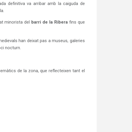
ada definitiva va arribar amb la caiguda de
la.
at minorista del
barri de la Ribera
fins que
medievals han deixat pas a museus, galeries
oci nocturn.
lemàtics de la zona, que reflecteixen tant el