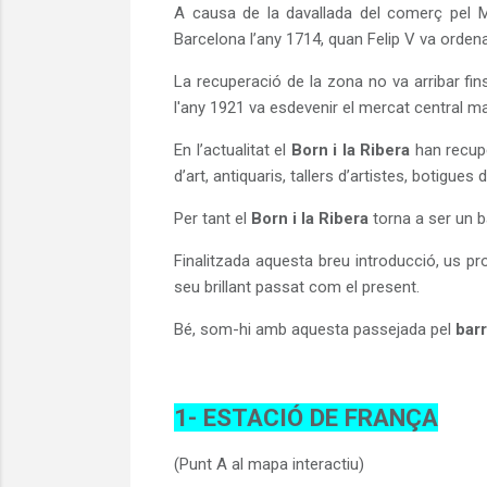
A causa de la davallada del comerç pel Med
Barcelona l’any 1714, quan Felip V va orden
La recuperació de la zona no va arribar fi
l'any 1921 va esdevenir el mercat central maj
En l’actualitat el
Born i la Ribera
han recupe
d’art, antiquaris, tallers d’artistes, botigue
Per tant el
Born i la Ribera
torna a ser un ba
Finalitzada aquesta breu introducció, us p
seu brillant passat com el present.
Bé, som-hi amb aquesta passejada pel
barr
1- ESTACIÓ DE FRANÇA
(Punt A al mapa interactiu)