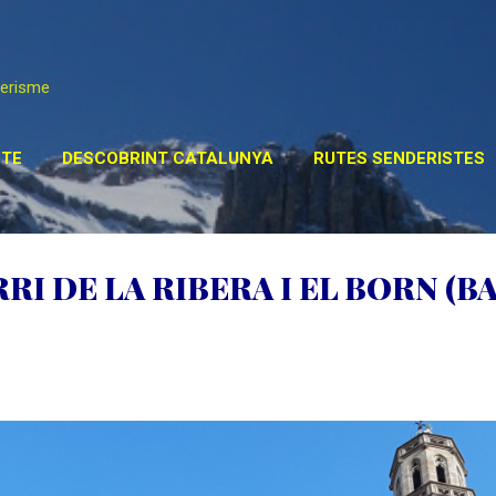
Salta al contingut principal
derisme
TE
DESCOBRINT CATALUNYA
RUTES SENDERISTES
STA DEL MÓN
POSTS ESPECIALS
MÉS…
ENLLAÇ
RI DE LA RIBERA I EL BORN (