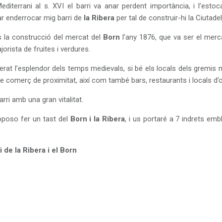
iterrani al s. XVI el barri va anar perdent importància, i l’estoc
ar enderrocar mig barri de
la Ribera
per tal de construir-hi la Ciutadel
ns la construcció del mercat del
Born
l’any 1876, que va ser el merc
orista de fruites i verdures.
rat l’esplendor dels temps medievals, si bé els locals dels gremis 
s de comerç de proximitat, així com també bars, restaurants i locals d’
rri amb una gran vitalitat.
roposo fer un tast del
Born i la Ribera
, i us portaré a 7 indrets emb
i de la Ribera i el Born