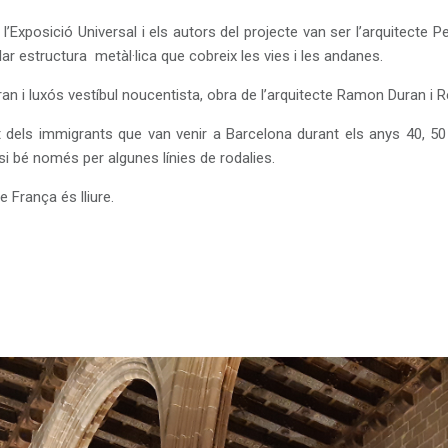
’Exposició Universal i els autors del projecte van ser l’arquitecte 
lar estructura
metàl·lica que cobreix les vies i les andanes.
an i luxós vestíbul noucentista, obra de l’arquitecte Ramon Duran i R
t dels immigrants que van venir a Barcelona durant els anys 40, 50 
si bé només per algunes línies de rodalies.
e França és lliure.