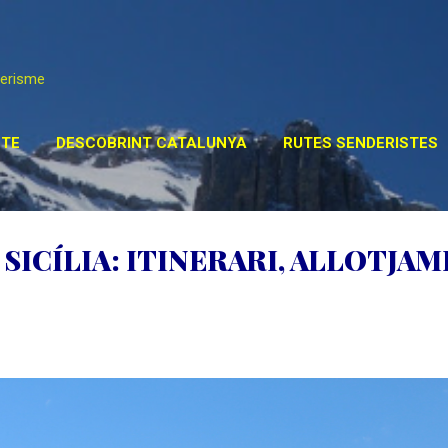
Salta al contingut principal
derisme
TE
DESCOBRINT CATALUNYA
RUTES SENDERISTES
STA DEL MÓN
POSTS ESPECIALS
MÉS…
ENLLAÇ
A SICÍLIA: ITINERARI, ALLOTJAM