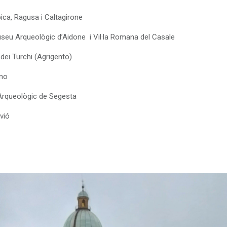
ica, Ragusa i Caltagirone
useu Arqueològic d’Aidone
i Vil·la Romana del Casale
 dei Turchi (Agrigento)
amo
c Arqueològic de Segesta
vió