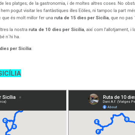
; de les platges; de la gastronomia, i de moltes altres coses. No obs
hem pogut visitar les fantàstiques illes Eòlies, ni tampoc la part m
 que és molt millor fer una
ruta de 15 dies per Sicília
, que no pas 
tres la nostra
ruta de 10 dies per Sicília
, així com l’allotjament,
bé n´hi ha.
 dies per Sicília
:
SICÍLIA