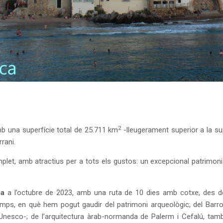
2
b una superfície total de 25.711 km
-lleugerament superior a la su
rrani.
let, amb atractius per a tots els gustos: un excepcional patrimoni t
ia
a l’octubre de 2023, amb una ruta de 10 dies amb cotxe, des de
emps, en què hem pogut gaudir del patrimoni arqueològic; del Barro
 Unesco-; de l’arquitectura àrab-normanda de Palerm i Cefalú, tam