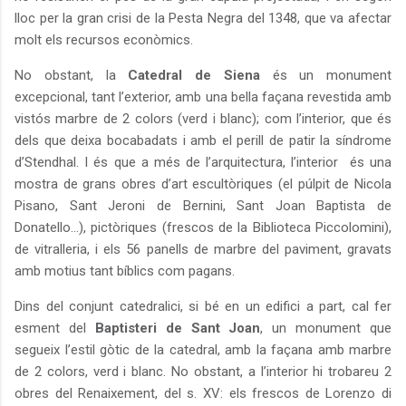
lloc per la gran crisi de la Pesta Negra del 1348, que va afectar
molt els recursos econòmics.
No obstant, la
Catedral de Siena
és un monument
excepcional, tant l’exterior, amb una bella façana revestida amb
vistós marbre de 2 colors (verd i blanc); com l’interior, que és
dels que deixa bocabadats i amb el perill de patir la síndrome
d’Stendhal. I és que a més de l’arquitectura, l’interior
és una
mostra de grans obres d’art escultòriques (el púlpit de Nicola
Pisano, Sant Jeroni de Bernini, Sant Joan Baptista de
Donatello...), pictòriques (frescos de la Biblioteca Piccolomini),
de vitralleria, i els 56 panells de marbre del paviment, gravats
amb motius tant bíblics com pagans.
Dins del conjunt catedralici, si bé en un edifici a part, cal fer
esment del
Baptisteri de Sant Joan
, un monument que
segueix l’estil gòtic de la catedral, amb la façana amb marbre
de 2 colors, verd i blanc. No obstant, a l’interior hi trobareu 2
obres del Renaixement, del s. XV: els frescos de Lorenzo di