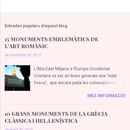
Entrades populars d'aquest blog
15 MONUMENTS EMBLEMÀTICS DE
L'ART ROMÀNIC
de novembre 10, 2015
L’Alta Edat Mitjana a l’Europa Occidental
Cristiana va ser en línies generals una “edat
fosca”, que encara patia les conseqüències
de la caiguda de l’Imperi Romà d’Occident.
MÉS INFORMACIÓ
Simplificant molt es pot concloure que el rígid
sistema feudal regia el món medieval en tots
els àmbits: polític, social, econòmic, cultural i
10 GRANS MONUMENTS DE LA GRÈCIA
religiós. En aquest context del feudalisme, a
CLÀSSICA I HEL.LENÍSTICA
partir de finals de S X sorgeix l’art romànic,
de maig 30, 2016