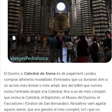
El Duomo o
Catedral de Siena
és de pagament i podeu
comprar diferents modalitats d’entrades que us donaran dret a
un accés més limitat o més ampli: des del bitllet que només
inclou l’entrada simple a la Catedral, fins a un de més complet
que inclou la Catedral, el Baptisteri, el Museu del Duomo, el
Facciatone i l’Oratori de San Bernardino. Nosaltres vam agafar
aquest darrer, que era gairebé el més complet, tot i que no