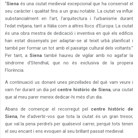
“
Siena
és una ciutat medieval excepcional que ha conservat el
seu caràcter i qualitat fins a un grau notable. La ciutat va influir
substancialment en l'art, l'arquitectura i l'urbanisme durant
l'edat mitjana, tant a Itàlia com a altres llocs d'Europa. La ciutat
és una obra mestra de dedicació i inventiva en què els edificis
han estat dissenyats per adaptar-se al teixit urbà planificat i
també per formar un tot amb el paisatge cultural dels voltants.”
Per tant, a
Siena
també haureu de vigilar amb no agafar la
síndrome d’Stendhal, que no és exclusiva de la propera
Florència.
A continuació us donaré unes pinzellades del què vam veure i
vam fer durant un dia pel
centre històric de Siena
,
una ciutat
que al meu parer mereix dedicar-hi més d’un dia.
Abans de començar el recorregut pel
centre històric de
Siena
, he d’advertir-vos que tota la ciutat és un gran tresor,
que val la pena perdre’s per qualsevol carrer, perquè tots tenen
el seu encant i ens evoquen al seu brillant passat medieval.