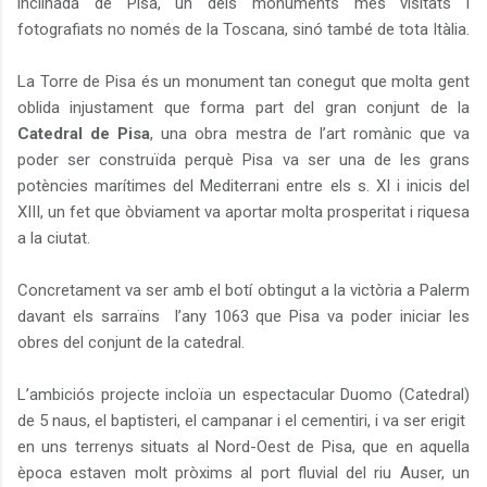
inclinada de Pisa, un dels monuments més visitats i
fotografiats no només de la Toscana, sinó també de tota Itàlia.
La Torre de Pisa és un monument tan conegut que molta gent
oblida injustament que forma part del gran conjunt de la
Catedral de Pisa
, una obra mestra de l’art romànic que va
poder ser construïda perquè Pisa va ser una de les grans
potències marítimes del Mediterrani entre els s. XI i inicis del
XIII, un fet que òbviament va aportar molta prosperitat i riquesa
a la ciutat.
Concretament va ser amb el botí obtingut a la victòria a Palerm
davant els sarraïns
l’any 1063 que Pisa va poder iniciar les
obres del conjunt de la catedral.
L’ambiciós projecte incloïa un espectacular Duomo (Catedral)
de 5 naus, el baptisteri, el campanar i el cementiri, i va ser erigit
en uns terrenys situats al Nord-Oest de Pisa, que en aquella
època estaven molt pròxims al port fluvial del riu Auser, un