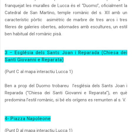
franquejat les muralles de Lucca és el “Duomo”, oficialment la
Catedral de San Martino, temple romànic del s. XII amb un
característic pòrtic
asimètric de marbre de tres arcs i tres
fileres de galeries obertes, adornades amb escultures, un estil
ben habitual del romànic pisà.
3 – Església dels Sants Joan i Reparada (Chiesa dei
Santi Giovanni e Reparata)
(Punt C al mapa interactiu Lucca 1)
Ben a prop del Duomo trobareu
l’església dels Sants Joan i
Reparada (“
Chiesa dei Santi Giovanni e Reparata”), en què
predomina l’estil romànic, si bé els orígens es remunten al s. V.
4- Piazza Napoleone
(Punt D al mapa interactiu Lucca 1)