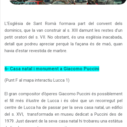
L’Església de Sant Romà formava part del convent dels
dominics, que la van construir al s. XIII damunt les restes d’un
petit oratori del s. VII. No obstant, és una església inacabada,
detall que podreu apreciar perquè la façana és de maó, quan
havia d’estar revestida de marbre.
6- Casa natal i monument a Giacomo Puccini
(Punt F al mapa interactiu Lucca 1)
El gran compositor d’òperes Giacomo Puccini és possiblement
el fill més il·lustre de Lucca i és obvi que un recorregut pel
centre de Lucca ha de passar per la seva casa natal, un edifici
del s. XVI,
transformada en museu dedicat a Puccini des de
1979. Just davant de la seva casa natal hi trobareu una estàtua