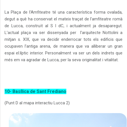
La Plaça de l’Amfiteatre té una característica forma ovalada,
degut a què ha conservat el mateix traçat de l’amfiteatre romà
de Lucca, construït al S I dC, i actualment ja desaparegut.
L’actual plaça va ser dissenyada per
l’arquitecte Nottolini a
mitjan s. XIX, que va decidir enderrocar tots els edificis que
ocupaven l’antiga arena, de manera que va alliberar un gran
espai el.líptic interior. Personalment va ser un dels indrets que
més em va agradar de Lucca, per la seva originalitat i vitalitat.
10- Basílica de Sant Frediano
(Punt D al mapa interactiu Lucca 2)